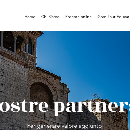
Home
Chi Siamo
Prenota online
Gran Tour Educat
ostre partne
Per generare valore aggiunto