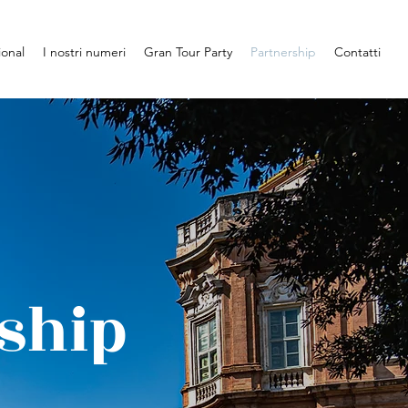
ional
I nostri numeri
Gran Tour Party
Partnership
Contatti
rship