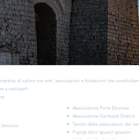
rtnership di valore con enti, associazioni e fondazioni che condivida
e a realizzarli.
er:
Associazione Porta Eburnea
Associazione Garibaldi District
Tavolo delle associazioni del cen
t’Antonio
PopUp libri/ spunti/ spuntini