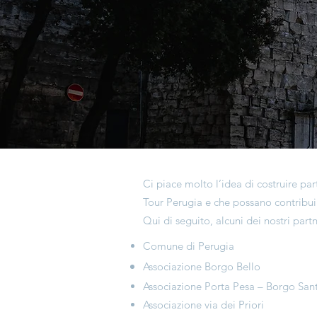
Ci piace molto l’idea di costruire pa
Tour Perugia e che possano contribuir
Qui di seguito, alcuni dei nostri partn
Comune di Perugia
Associazione Borgo Bello
Associazione Porta Pesa – Borgo San
Associazione via dei Priori